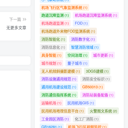
机场飞行区气象监测系统
(1)
跑道沉降监测
机场跑道沉降监测系统
(1)
(1)
下一篇
机场跑道监测
FOD
(1)
(1)
无更多文章
机场跑道外来物FOD监测系统
(1)
消防智能化
消防数字化
(1)
(1)
消防信息化
智慧消防领域
(1)
(1)
具身智能
空间治理
城市更新
(1)
(1)
(1)
城市规划
量子城市
(1)
(1)
无人机倾斜摄影建模
3DGS建模
(1)
(1)
或百分比
消防设施通用规范
消防安全标识
(1)
(1)
通用机场建设规范
GB50313
(1)
(1)
消防通信指挥系统
消防站装备配备
(1)
(1)
“用了多
运输机场
民用机场GIS
(1)
(1)
民用机场地理信息平台
火警图文系统
(1)
(2)
工业园区消防
化工厂消防
(1)
(1)
GB16281
机场飞行区视频监控
(1)
(1)