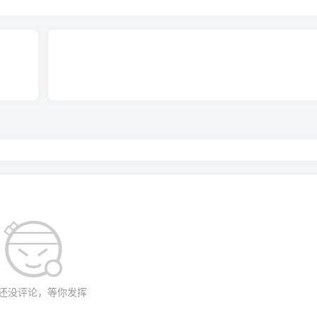
L
式）实时测量水罐、泡沫罐内的灭火剂剩余量，通常以升（
）
L/min
L
时监测灭火剂的瞬时流量（
）和累计流量（
），精确掌握
还没评论，等你发挥
测管路压力，确保喷射效果和设备安全。