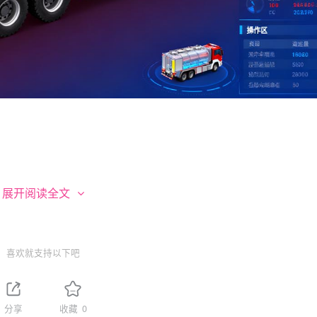
展开阅读全文
IoT
物联网（
）和车载数据终端的智能化系统。它通过安装在消防
、泡沫原液、泡沫混合液等灭火剂的剩余量、输出流量和输出压
策提供关键的数据支持。
喜欢就支持以下吧
量所带来的不确定性，实现灭火救援行动的精准化、数字化和智
分享
收藏
0