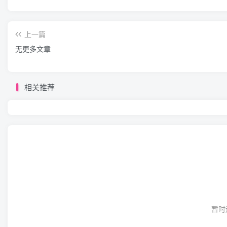
(CoreFunctions)
二、主要功能
上一篇
无更多文章
该系统通常具备以下核心功能模块：
相关推荐
1.
实时监测功能
液位监测：采用液位传感器（如超声波、雷达、压力
%
（
）形式显示。
/
流量监测：在出水
出泡沫管路上安装电磁流量计，实
少”。
暂时
压力监测：在泵出口等重要位置安装压力传感器，监