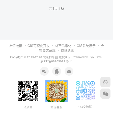
共
1
页
1
条
友情链接
GIS可视化开发
林草信息化
GIS系统展示
火
警图文系统
博域通讯
Copyright © 2025-2028 北京博乐图 版权所有
Powered by EyouCms
·
京ICP备08103022号-11
QQ交流群
公众号
微信客服