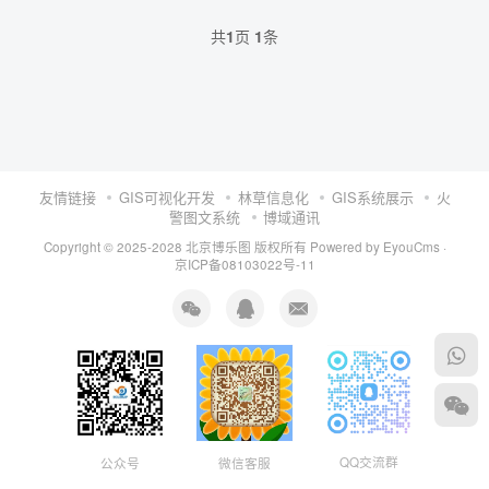
共
1
页
1
条
友情链接
GIS可视化开发
林草信息化
GIS系统展示
火
警图文系统
博域通讯
Copyright © 2025-2028 北京博乐图 版权所有
Powered by EyouCms
·
京ICP备08103022号-11
QQ交流群
公众号
微信客服