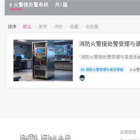
# 火警接处警系统
共
1
篇
排序
默认
发布
评价
收藏
点击量
消防火警接处警受理与
消防火警受理与录音系统
# 火
友情链接