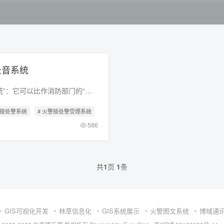
录音系统
“消防火警接处警受理与录音系统”：它可以比作消防部门的“大脑”和“中枢神经”。 一、什么是消防火警接处警受理与录音系统消防火警接处警受理与录音系统是一套集成计算
警接处警系统
# 火警接处警受理系统
# 消防火警接处警受理与录音系统
# 火警录音
586
共
1
页
1
条
GIS可视化开发
林草信息化
GIS系统展示
火警图文系统
博域通