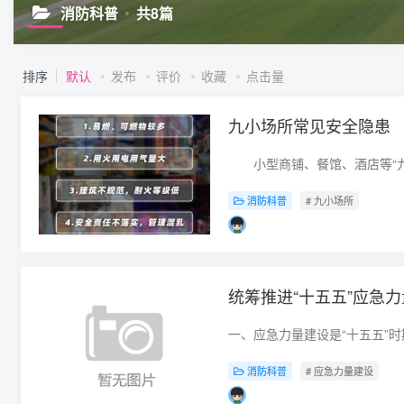
消防科普
共8篇
排序
默认
发布
评价
收藏
点击量
九小场所常见安全隐患
消防科普
# 九小场所
统筹推进“十五五”应急
消防科普
# 应急力量建设