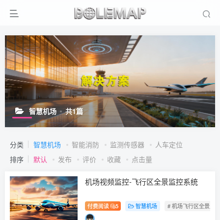
智慧机场
共1篇
分类
智慧机场
智能消防
监测传感器
人车定位
排序
默认
发布
评价
收藏
点击量
机场视频监控-飞行区全景监控系统
付费阅读
5
智慧机场
# 机场飞行区全景监